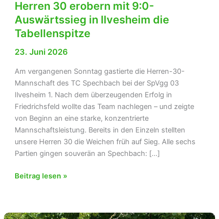
Herren 30 erobern mit 9:0-
Auswärtssieg in Ilvesheim die
Tabellenspitze
23. Juni 2026
Am vergangenen Sonntag gastierte die Herren-30-
Mannschaft des TC Spechbach bei der SpVgg 03
Ilvesheim 1. Nach dem überzeugenden Erfolg in
Friedrichsfeld wollte das Team nachlegen – und zeigte
von Beginn an eine starke, konzentrierte
Mannschaftsleistung. Bereits in den Einzeln stellten
unsere Herren 30 die Weichen früh auf Sieg. Alle sechs
Partien gingen souverän an Spechbach: […]
Herren
Beitrag lesen »
30
erobern
mit