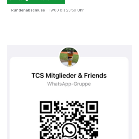
Rundenabschluss
-
19:00
bis
23:59
Uhr