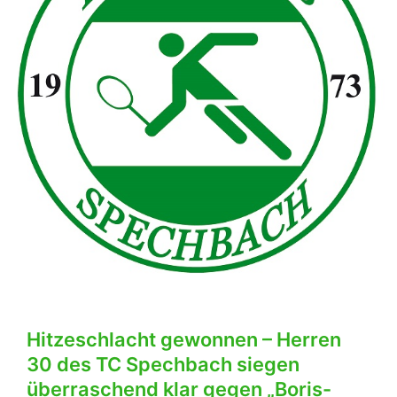
Dilsberg
und
schließen
die
Medenrunde
auf
Platz
2
ab
Hitzeschlacht gewonnen – Herren
30 des TC Spechbach siegen
überraschend klar gegen „Boris-