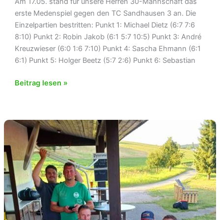
Am 17.05. stand für unsere Herren 30-Mannschaft das
erste Medenspiel gegen den TC Sandhausen 3 an. Die
Einzelpartien bestritten: Punkt 1: Michael Dietz (6:7 7:6
8:10) Punkt 2: Robin Jakob (6:1 5:7 10:5) Punkt 3: André
Kreuzwieser (6:0 1:6 7:10) Punkt 4: Sascha Ehmann (6:1
6:1) Punkt 5: Holger Beetz (5:7 2:6) Punkt 6: Sebastian
Herren
Beitrag lesen »
30
starten
mit
Auftaktniederlage
in
Sandhausen