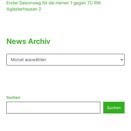
Erster Saisonsieg für die Herren 1 gegen TC RW
Aglasterhausen 2
News Archiv
N
e
w
s
A
r
c
h
Suchen
i
Suchen
v