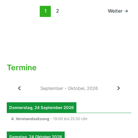
TC
Spechbach
1
2
Weiter
→
siegen
überraschend
klar
gegen
„Boris-
Becker-
Klub“
Termine
September - Oktober, 2026
Donnerstag, 24 September 2026
4. Vorstandssitzung
-
19:00
bis
22:30
Uhr
Samstag, 24 Oktober 2026