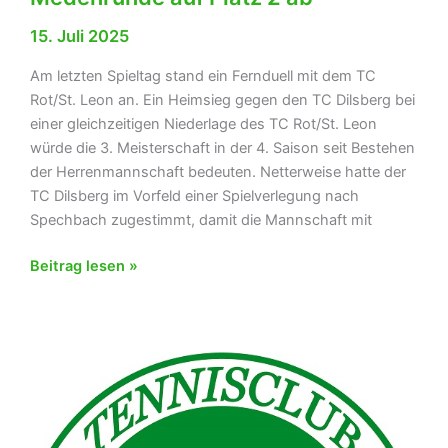
15. Juli 2025
Am letzten Spieltag stand ein Fernduell mit dem TC
Rot/St. Leon an. Ein Heimsieg gegen den TC Dilsberg bei
einer gleichzeitigen Niederlage des TC Rot/St. Leon
würde die 3. Meisterschaft in der 4. Saison seit Bestehen
der Herrenmannschaft bedeuten. Netterweise hatte der
TC Dilsberg im Vorfeld einer Spielverlegung nach
Spechbach zugestimmt, damit die Mannschaft mit
Herren
Beitrag lesen »
30
siegen
mit
6:3
gegen
den
TC