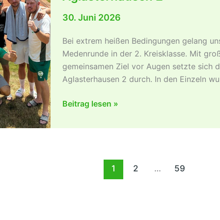
6:3-
30. Juni 2026
Heimsieg
gegenMannheim
Bei extrem heißen Bedingungen gelang uns
Medenrunde in der 2. Kreisklasse. Mit groß
gemeinsamen Ziel vor Augen setzte sich 
Aglasterhausen 2 durch. In den Einzeln wu
Erster
Beitrag lesen »
Saisonsieg
für
die
Herren
1
1
2
…
59
gegen
TC
RW
Aglasterhausen