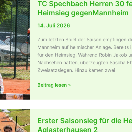
TC Spechbach Herren 30 fe
Meister
Heimsieg gegenMannheim
TC
Neckarelz
14. Juli 2026
2
Zum letzten Spiel der Saison empfingen 
Mannheim auf heimischer Anlage. Bereits 
für den Heimsieg. Während Robin Jakob u
Nachsehen hatten, überzeugten Sascha E
Zweisatzsiegen. Hinzu kamen zwei
TC
Beitrag lesen »
Spechbach
Herren
30
feiern
Erster Saisonsieg für die 
zum
Aglasterhausen 2
Saisonabschluss