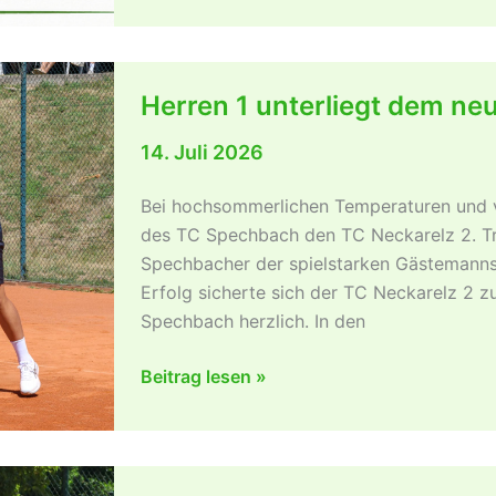
Essensangebot
sowie
Spielplan
Herren 1 unterliegt dem ne
der
Spechbach
14. Juli 2026
Open
2026
Bei hochsommerlichen Temperaturen und v
am
des TC Spechbach den TC Neckarelz 2. Tro
kommenden
Spechbacher der spielstarken Gästemanns
Samstag
Erfolg sicherte sich der TC Neckarelz 2 z
Spechbach herzlich. In den
Herren
Beitrag lesen »
1
unterliegt
dem
neuen