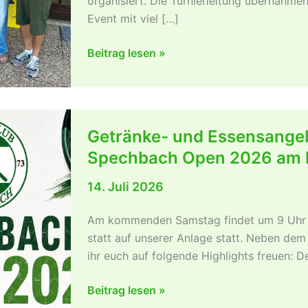
organisiert. Die Turnierleitung übernahme
Event mit viel […]
Rückblick
Beitrag lesen »
SPECHBACH
OPEN
2026
Getränke- und Essensangeb
Spechbach Open 2026 am
14. Juli 2026
Am kommenden Samstag findet um 9 Uhr d
statt auf unserer Anlage statt. Neben de
ihr euch auf folgende Highlights freuen: De
Getränke-
Beitrag lesen »
und