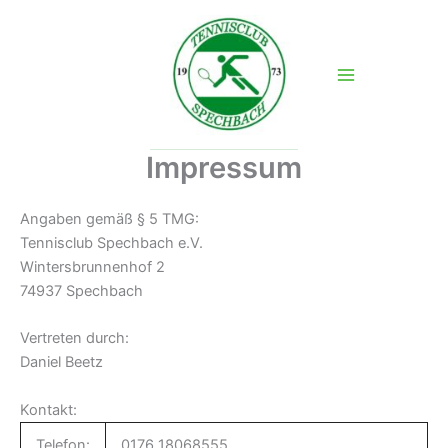
Zum
Inhalt
springen
Impressum
Angaben gemäß § 5 TMG:
Tennisclub Spechbach e.V.
Wintersbrunnenhof 2
74937 Spechbach
Vertreten durch:
Daniel Beetz
Kontakt:
Telefon:
0176 18068555