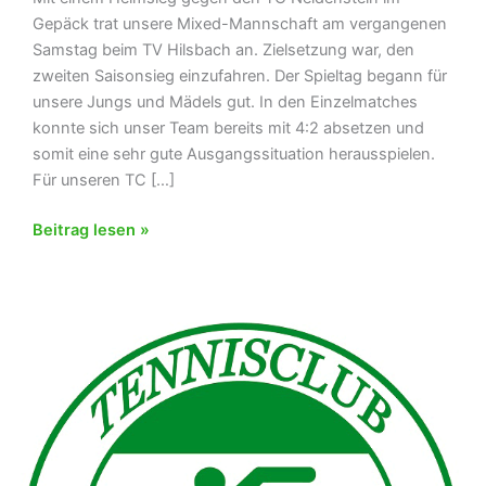
Gepäck trat unsere Mixed-Mannschaft am vergangenen
Samstag beim TV Hilsbach an. Zielsetzung war, den
zweiten Saisonsieg einzufahren. Der Spieltag begann für
unsere Jungs und Mädels gut. In den Einzelmatches
konnte sich unser Team bereits mit 4:2 absetzen und
somit eine sehr gute Ausgangssituation herausspielen.
Für unseren TC […]
Siegeszug
Beitrag lesen »
rollt
weiter
–
TC
Spechbach
Mixed-
Team
gewinnt
beim