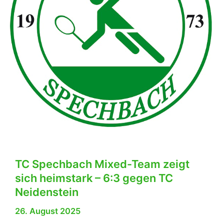
TV
Hilsbach
7:2
TC Spechbach Mixed-Team zeigt
sich heimstark – 6:3 gegen TC
Neidenstein
26. August 2025