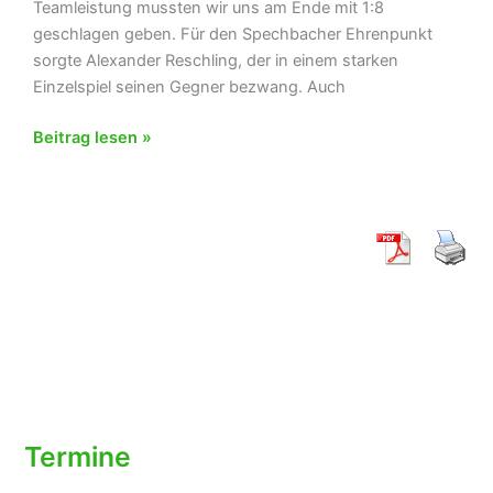
Teamleistung mussten wir uns am Ende mit 1:8
geschlagen geben. Für den Spechbacher Ehrenpunkt
sorgte Alexander Reschling, der in einem starken
Einzelspiel seinen Gegner bezwang. Auch
TC
Beitrag lesen »
Spechbach
Mixed-
Team
mit
Kampfgeist
in
Lußheim
Termine