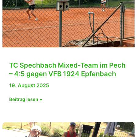
Neidenstein
TC Spechbach Mixed-Team im Pech
– 4:5 gegen VFB 1924 Epfenbach
19. August 2025
TC
Beitrag lesen »
Spechbach
Mixed-
Team
im
Pech