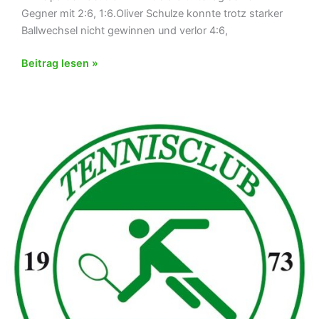
Gegner mit 2:6, 1:6.Oliver Schulze konnte trotz starker
Ballwechsel nicht gewinnen und verlor 4:6,
Niederlage
Beitrag lesen »
der
H1
beim
Auswärtsspiel
in
Hoffenheim