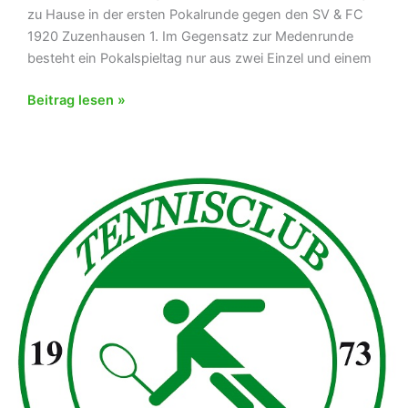
zu Hause in der ersten Pokalrunde gegen den SV & FC
1920 Zuzenhausen 1. Im Gegensatz zur Medenrunde
besteht ein Pokalspieltag nur aus zwei Einzel und einem
TC
Beitrag lesen »
Herren
30
vor
interessanten
Aufgaben
–
Zuzenhausen
und
der
der
„Boris
Becker-
Club“
gastieren