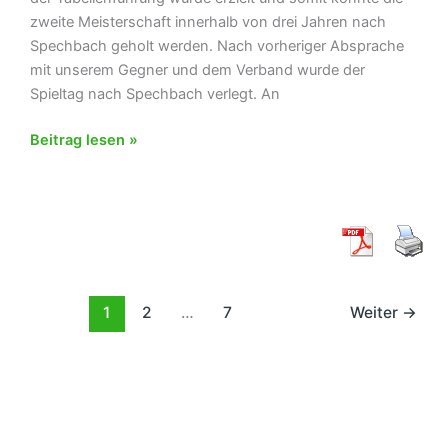
zweite Meisterschaft innerhalb von drei Jahren nach
Spechbach geholt werden. Nach vorheriger Absprache
mit unserem Gegner und dem Verband wurde der
Spieltag nach Spechbach verlegt. An
TC
Beitrag lesen »
Herren
1
–
>
Sommermärchen
2.0
–
1
2
…
7
Weiter
→
Meister
der
2.
Bezirksklasse
Herren