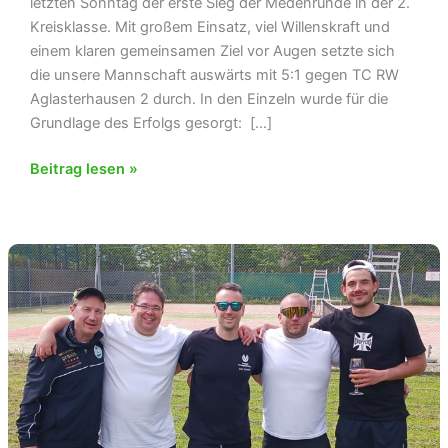
letzten Sonntag der erste Sieg der Medenrunde in der 2.
Kreisklasse. Mit großem Einsatz, viel Willenskraft und
einem klaren gemeinsamen Ziel vor Augen setzte sich
die unsere Mannschaft auswärts mit 5:1 gegen TC RW
Aglasterhausen 2 durch. In den Einzeln wurde für die
Grundlage des Erfolgs gesorgt: […]
Erster
Beitrag lesen »
Saisonsieg
für
die
Herren
1
gegen
TC
RW
Aglasterhausen
2