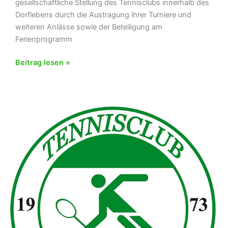
gesellschaftliche Stellung des Tennisclubs innerhalb des
Dorflebens durch die Austragung ihrer Turniere und
weiteren Anlässe sowie der Beteiligung am
Ferienprogramm
Herrenmannschaft
Beitrag lesen »
des
TC
bei
Sportlerehrung