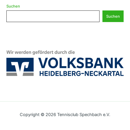
c
h
Suchen
i
Suchen
v
Copyright © 2026 Tennisclub Spechbach e.V.