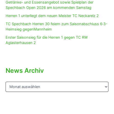
Getränke- und Essensangebot sowie Spielplan der
Spechbach Open 2026 am kommenden Samstag
Herren 1 unterliegt dem neuen Meister TC Neckarelz 2
TC Spechbach Herren 30 feiern zum Saisonabschluss 6:3-
Heimsieg gegenMannheim
Erster Saisonsieg für die Herren 1 gegen TC RW
Aglasterhausen 2
News Archiv
N
e
w
s
A
r