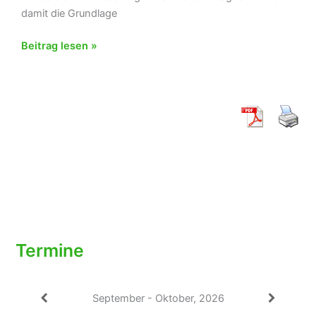
damit die Grundlage
Neue
Beitrag lesen »
Dart-
Abteilung
im
TC
dank
starker
Unterstützung
Termine
September - Oktober, 2026