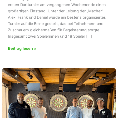
ersten Dartturnier am vergangenen Wochenende einen
großartigen Einstand! Unter der Leitung der „Macher“
Alex, Frank und Daniel wurde ein bestens organisiertes
Turnier auf die Beine gestellt, das bei Teilnehmern und
Zuschauern gleichermaßen für Begeisterung sorgte.
Insgesamt zwei Spielerinnen und 18 Spieler […]
Gelungenes
Beitrag lesen »
erstes
Dartturnier
beim
Tennisclub
–
ein
voller
Erfolg!