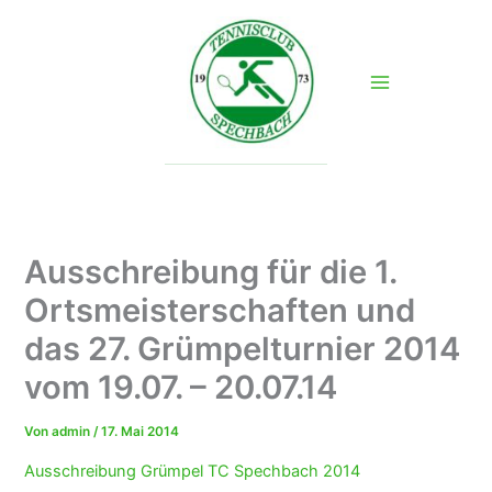
Zum
Inhalt
springen
Ausschreibung für die 1.
Ortsmeisterschaften und
das 27. Grümpelturnier 2014
vom 19.07. – 20.07.14
Von
admin
/
17. Mai 2014
Ausschreibung Grümpel TC Spechbach 2014