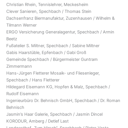
Christian Rhein, Tennislehrer, Meckesheim
Clever Sanieren, Spechbach / Thomas Stein
Dachsenfranz Biermanufaktur, Zuzenhausen / Wilhelm &
Tilmann Werner
ERGO Versicherung Generalagentur, Spechbach / Armin
Beetz
Fußatelier S. Miltner, Spechbach / Sabine Miltner
Gabis Haarstüble, Epfenbach / Gabi Groß
Gemeinde Spechbach / Bürgermeister Guntram
Zimmermann
Hans-Jürgen Fletterer Mosaik- und Fliesenleger,
Spechbach / Hans Fletterer
Hildegard Eisemann KG, Hopfen & Malz, Spechbach /
Rudolf Eisemann
Ingenieurbüro Dr. Behnisch GmbH, Spechbach / Dr. Roman
Behnisch
Jasmin’s Haar Galerie, Spechbach / Jasmin Dincel
KORODUR, Amberg / Detlef Last
Landgasthof „Zum Hirsch“, Spechbach / Pietro Vasta