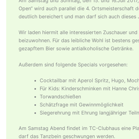
Am Samstag und Sonntag, den 15. und 16.Juli 2017
Open“ wird auch parallel die 4. Ortsmeisterschaft 
deutlich bereichert und man darf sich auch diese
Wir laden hiermit alle interessierten Zuschauer u
beizuwohnen. Für das leibliche Wohl ist bestens g
gezapftem Bier sowie antialkoholische Getränke.
Außerdem sind folgende Specials vorgesehen:
Cocktailbar mit Aperol Spritz, Hugo, Mochi
Für Kids: Kinderschminken mit Hanne Ch
Torwandschießen
Schätzfrage mit Gewinnmöglichkeit
Siegerehrung mit Ehrung langjähriger Tei
Am Samstag Abend findet im TC-Clubhaus eine Play
darf das Tanzbein geschwungen werden.