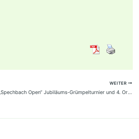
WEITER
30 Jahre „Spechbach Open“ Jubiläums-Grümpelturnier und 4. Ortsmeisterschaft beim TC-Spechbach