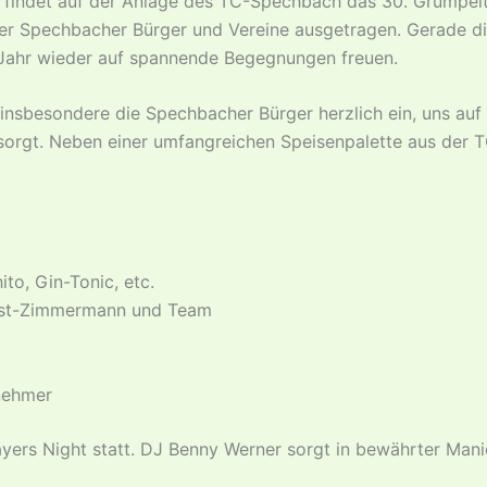
, findet auf der Anlage des TC-Spechbach das 30. Grümpel
der Spechbacher Bürger und Vereine ausgetragen. Gerade die
s Jahr wieder auf spannende Begegnungen freuen.
nd insbesondere die Spechbacher Bürger herzlich ein, uns a
esorgt. Neben einer umfangreichen Speisenpalette aus der T
to, Gin-Tonic, etc.
rist-Zimmermann und Team
lnehmer
ers Night statt. DJ Benny Werner sorgt in bewährter Mani