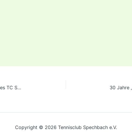
In St. Ilgen gab es für die H50-Spielgemeinschaft (SG) des TC Spechbach/Meckesheim wenig zu holen
Copyright © 2026 Tennisclub Spechbach e.V.