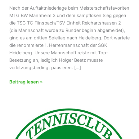
Nach der Auftaktniederlage beim Meisterschaftsfavoriten
MTG BW Mannheim 3 und dem kampflosen Sieg gegen
die TSG TC Flinsbach/TSV Einheit Reichartshausen 2
(die Mannschaft wurde zu Rundenbeginn abgemeldet),
ging es am dritten Spieltag nach Heidelberg. Dort wartete
die renommierte 1. Herrenmannschaft der SGK
Heidelberg. Unsere Mannschaft reiste mit Top-
Besetzung an, lediglich Holger Beetz musste
verletzungsbedingt pausieren. […]
1.
Beitrag lesen »
Herrenmannschaft
des
TC
Spechbach
mit
grandiosem
Sieg