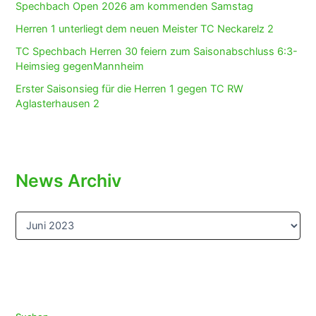
Spechbach Open 2026 am kommenden Samstag
Herren 1 unterliegt dem neuen Meister TC Neckarelz 2
TC Spechbach Herren 30 feiern zum Saisonabschluss 6:3-
Heimsieg gegenMannheim
Erster Saisonsieg für die Herren 1 gegen TC RW
Aglasterhausen 2
News Archiv
N
e
w
s
A
r
c