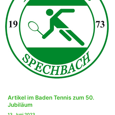
im
letzten
Auswärtsspiel
bei
der
SGK
Heidelberg
1
Artikel im Baden Tennis zum 50.
Jubiläum
13. Juni 2023