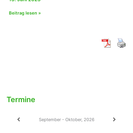
Artikel
Beitrag lesen »
im
Baden
Tennis
zum
50.
Jubiläum
Termine
September - Oktober, 2026