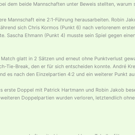
bei dem beide Mannschaften unter Beweis stellten, warum si
sere Mannschaft eine 2:1-Führung herausarbeiten. Robin Jak
während sich Chris Kormos (Punkt 6) nach verlorenem erste
nte. Sascha Ehmann (Punkt 4) musste sein Spiel gegen eine
n Match glatt in 2 Sätzen und erneut ohne Punktverlust gew
Tie-Break, den er für sich entscheiden konnte. André Kre
and es nach den Einzelpartien 4:2 und ein weiterer Punkt 
 erste Doppel mit Patrick Hartmann und Robin Jakob beset
eiteren Doppelpartien wurden verloren, letztendlich ohne