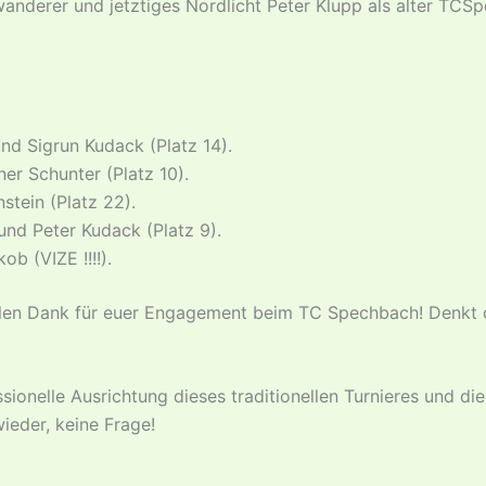
nderer und jetztiges Nordlicht Peter Klupp als alter TC­Sp
und Sigrun Kudack (Platz 14).
er Schunter (Platz 10).
tein (Platz 22).
nd Peter Kudack (Platz 9).
b (VIZE !!!!).
elen Dank für euer Engagement beim TC Spechbach! Denkt d
sionelle Ausrichtung dieses traditionellen Turnieres und 
eder, keine Frage!