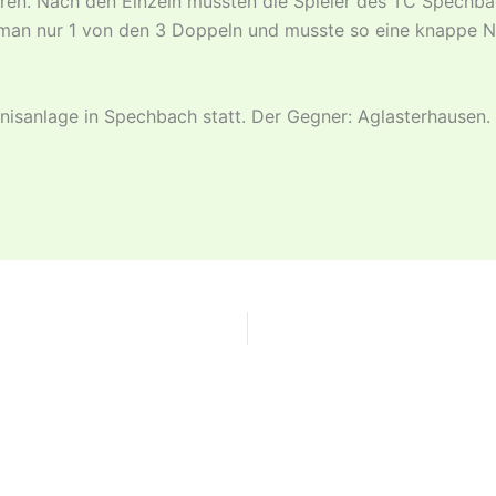
oren. Nach den Einzeln mussten die Spieler des TC Spechba
man nur 1 von den 3 Doppeln und musste so eine knappe Nied
nnisanlage in Spechbach statt. Der Gegner: Aglasterhausen.