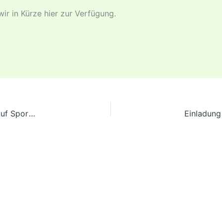
ir in Kürze hier zur Verfügung.
Newsletter Nr. 11/2020 TC Spechbach – Schnäppchenkauf Sportpoint