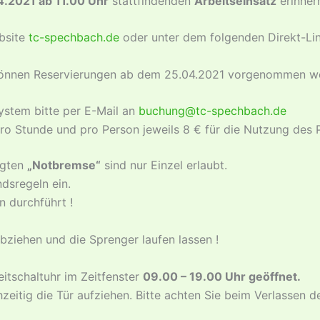
4.2021 ab 11.00 Uhr
stattfindenden
Arbeitseinsatz
erinner
ebsite
tc-spechbach.de
oder unter dem folgenden Direkt-Lin
 können Reservierungen ab dem 25.04.2021 vorgenommen w
stem bitte per E-Mail an
buchung@tc-spechbach.de
pro Stunde und pro Person jeweils 8 € für die Nutzung des P
ngten
„Notbremse“
sind nur Einzel erlaubt.
ndsregeln ein.
n durchführt !
bziehen und die Sprenger laufen lassen !
eitschaltuhr im Zeitfenster
09.00 – 19.00 Uhr geöffnet.
zeitig die Tür aufziehen. Bitte achten Sie beim Verlassen d