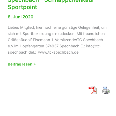
Sportpoint
8. Juni 2020
Liebes Mitglied, hier noch eine günstige Gelegenheit, um
sich mit Sportbekleidung einzudecken: Mit freundlichen
GrüßenRudolf Eisemann 1. VorsitzenderTC Spechbach
e.V.Im Hopfengarten 374937 Spechbach E.: info@tc-
spechbach.deI.: www.tc-spechbach.de
Newsletter
Beitrag lesen »
Nr.
11/2020
TC
Spechbach
–
Schnäppchenkauf
Sportpoint