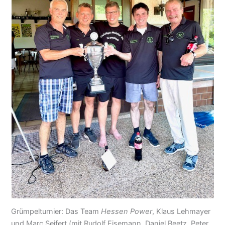
Grümpelturnier: Das Team
Hessen Power
, Klaus Lehmayer
und Marc Seifert (mit Rudolf Eisemann, Daniel Beetz, Peter