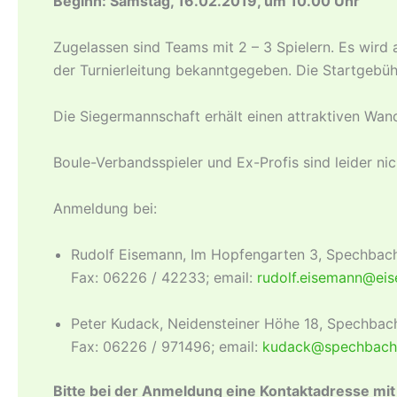
Beginn: Samstag, 16.02.2019, um 10.00 Uhr
Zugelassen sind Teams mit 2 – 3 Spielern. Es wird 
der Turnierleitung bekanntgegeben. Die Startgebüh
Die Siegermannschaft erhält einen attraktiven Wan
Boule-Verbandsspieler und Ex-Profis sind leider nic
Anmeldung bei:
Rudolf Eisemann, Im Hopfengarten 3, Spechbach
Fax: 06226 / 42233; email:
rudolf.eisemann@ei
Peter Kudack, Neidensteiner Höhe 18, Spechbach
Fax: 06226 / 971496; email:
kudack@spechbach
Bitte bei der Anmeldung eine Kontaktadresse mit