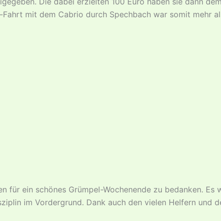
eigegeben. Die dabei erzielten 100 Euro haben sie dann de
-Fahrt mit dem Cabrio durch Spechbach war somit mehr als
sten für ein schönes Grümpel-Wochenende zu bedanken. Es w
isziplin im Vordergrund. Dank auch den vielen Helfern und