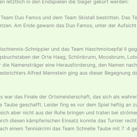
letztlich in den Endspielen die Sieger gekürt werden:
Team Duo Famos und dem Team Skistall bestritten. Das Te
en. Am Ende gewann das Duo Famos, unter der Aufsicht von
Tischtennis-Schnippler und das Team Haschmoloepfal II ge
fangsbuchstaben der Orte Haag, Schönbrunn, Moosbrunn, Lo
 für die Namensträger eine Herausforderung, den Namen nach
dsrichters Alfred Mannstein ging aus dieser Begegnung das
ar das Finale der Ortsmeisterschaft, das sich als wahrer 
e Taube geschafft. Leider fing es vor dem Spiel heftig an z
 sich aber nicht aus der Ruhe bringen und traten bei strö
durch diesen kämpferischen Einsatz konnte das Turnier rech
ch einem Tenniskrimi das Team Schnelle Taube mit 7 :4 geg