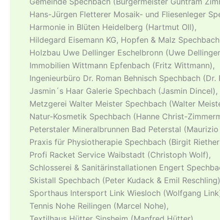
Gemeinde Spechbach (Bürgermeister Guntram Zim
Hans-Jürgen Fletterer Mosaik- und Fliesenleger Sp
Harmonie in Blüten Heidelberg (Hartmut Oll),
Hildegard Eisemann KG, Hopfen & Malz Spechbach 
Holzbau Uwe Dellinger Eschelbronn (Uwe Dellinger
Immobilien Wittmann Epfenbach (Fritz Wittmann),
Ingenieurbüro Dr. Roman Behnisch Spechbach (Dr.
Jasmin´s Haar Galerie Spechbach (Jasmin Dincel),
Metzgerei Walter Meister Spechbach (Walter Meiste
Natur-Kosmetik Spechbach (Hanne Christ-Zimmerm
Peterstaler Mineralbrunnen Bad Peterstal (Maurizio
Praxis für Physiotherapie Spechbach (Birgit Riether
Profi Racket Service Waibstadt (Christoph Wolf),
Schlosserei & Sanitärinstallationen Engert Spechba
Skistall Spechbach (Peter Kudack & Emil Reschling)
Sporthaus Intersport Link Wiesloch (Wolfgang Link
Tennis Nohe Reilingen (Marcel Nohe),
Textilhaus Hütter Sinsheim (Manfred Hütter).