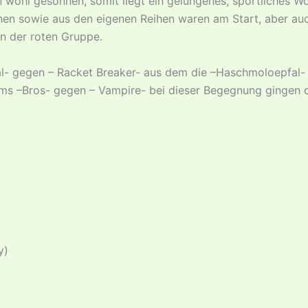
wohl gesonnen, somit liegt ein gelungenes, sportliches W
nen sowie aus den eigenen Reihen waren am Start, aber a
in der roten Gruppe.
l- gegen – Racket Breaker- aus dem die –Haschmoloepfal- 
ms –Bros- gegen – Vampire- bei dieser Begegnung gingen di
y)