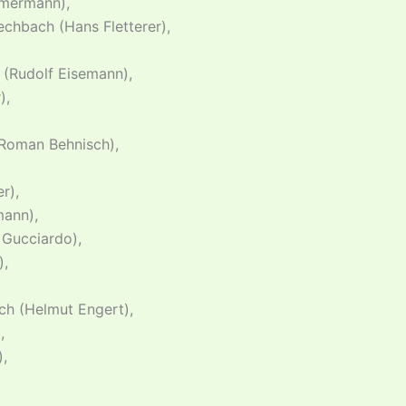
mermann),
echbach (Hans Fletterer),
(Rudolf Eisemann),
),
 Roman Behnisch),
r),
ann),
 Gucciardo),
),
ch (Helmut Engert),
,
),