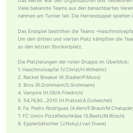
Das Wetter war den Organisatoren und Teilnehmern 
Viele bekannte Teams aus den benachbarten Verei
nahmen am Turnier teil. Die Herrendoppel spielten 
Das Endspiel bestritten die Teams –Haschmoloepfa
Um den dritten und vierten Platz kämpften die Tea
so den letzten Stockerlplatz.
Die Platzierungen der roten Gruppe im Überblick:
1. Haschmoloepfal (V.Christ/H.Wilhelmi)
2. Racket Breaker (K.Stadler/P.Moos)
3. Bros (R.Grohmann/S.Grohmann)
4. Vampire (H.Oll/A.Friedrich)
5. 54,74,90…2010 (H.Pratzel/A.Dolleschel)
6. Fa. Pedro Rodrigues (A.Kern/F.Braun/M.Chalupsk
7. FC Union Pizzafleischkäse (S.Beetz/M.Rösch)
8. Epplerbätschler (J.Noky/J.van Duwe)