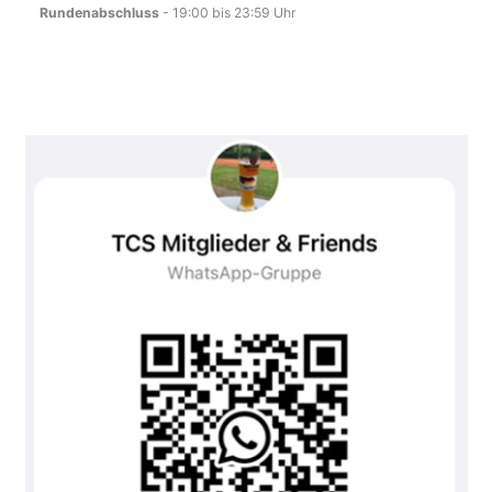
Rundenabschluss
-
19:00
bis
23:59
Uhr