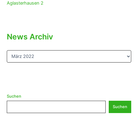
Aglasterhausen 2
News Archiv
N
e
w
s
A
r
c
h
Suchen
i
Suchen
v