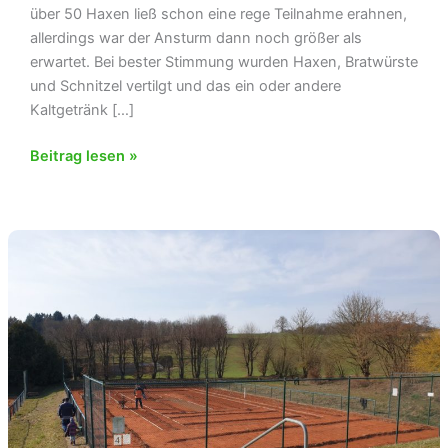
über 50 Haxen ließ schon eine rege Teilnahme erahnen,
allerdings war der Ansturm dann noch größer als
erwartet. Bei bester Stimmung wurden Haxen, Bratwürste
und Schnitzel vertilgt und das ein oder andere
Kaltgetränk […]
Haxenessen
Beitrag lesen »
am
26.03.2022