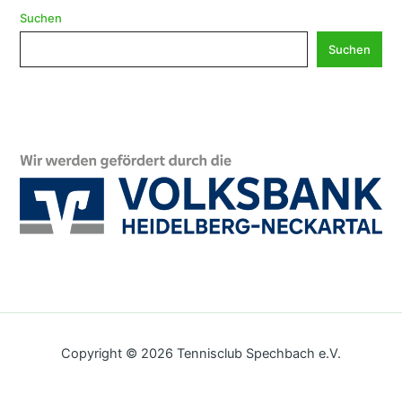
h
Suchen
i
Suchen
v
Copyright © 2026 Tennisclub Spechbach e.V.