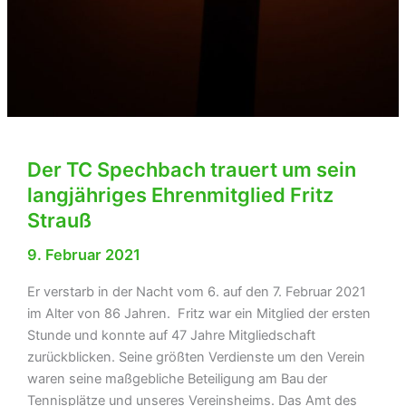
Der TC Spechbach trauert um sein
langjähriges Ehrenmitglied Fritz
Strauß
9. Februar 2021
Er verstarb in der Nacht vom 6. auf den 7. Februar 2021
im Alter von 86 Jahren. Fritz war ein Mitglied der ersten
Stunde und konnte auf 47 Jahre Mitgliedschaft
zurückblicken. Seine größten Verdienste um den Verein
waren seine maßgebliche Beteiligung am Bau der
Tennisplätze und unseres Vereinsheims. Das Amt des