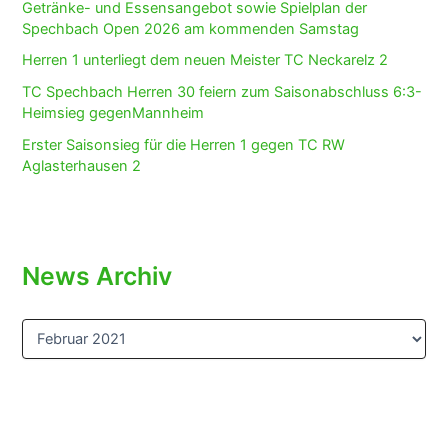
Getränke- und Essensangebot sowie Spielplan der
Spechbach Open 2026 am kommenden Samstag
Herren 1 unterliegt dem neuen Meister TC Neckarelz 2
TC Spechbach Herren 30 feiern zum Saisonabschluss 6:3-
Heimsieg gegenMannheim
Erster Saisonsieg für die Herren 1 gegen TC RW
Aglasterhausen 2
News Archiv
N
e
w
s
A
r
c