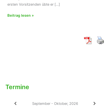
ersten Vorsitzenden übte er […]
Der
Beitrag lesen »
TC
Spechbach
trauert
um
sein
langjähriges
Ehrenmitglied
Fritz
Strauß
Termine
September - Oktober, 2026